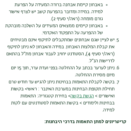
באבחון קיימת אבחנה ברורה המעידה על הפרעת
למידה. במידה ומדובר בהפרעת קשב יש לצרף אישור
גורם מומחה (ראה/י סעיף 2).
באבחון קיימים ממצאים המעידים על השלכה מובהקת
של ההפרעה על התפקוד האקדמי.
יש לציין שגם אבחונים שמתקבלים לתיקוף אינם מבטיחים
את קבלת המלצות האבחון. במידה והאבחון לא ניתן לתיקוף
(ראה/י סעיף 4), הסטודנט יחויב לעבור אבחון מת"ל בהתאם
לדרישות הנ"ל
.
ניתן לערער בכתב על ההחלטה בפני ועדת ערר, תוך 15 יום
מיום מסירת ההחלטה.
בקשה לקבלת התאמות בבחינות ניתן להגיש עד חודש טרם
תחילת תקופת הבחינות במערכת האינבר : ראשי>
בקשות
ואישורים >
הגשת בקשה
> בחירת קטגוריה: התאמות
בבחינות ולימודים
> בקשת התאמות לסטודנטים עם לקות
למידה.
קריטריונים למתן התאמות בדרכי היבחנות: