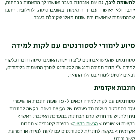
לתשומת ליבך
, גם אם אובחנת בעבר ואושרו לך התאמות בבחינות,
ייתכן ולא יאושרו עבורך התאמות באוניברסיטה. לחילופין, ייתכן
שההתאמות שיאושרו יהיו שונות מאלו שקיבלת בעבר.
סיוע לימודי לסטודנטים עם לקות למידה
סטודנטים שהגישו אבחונים ע"פ דרישות האוניברסיטה והוכרו כלקויי
למידה ע"י מדור תמיכה והנגשה לסטודנט לצורך התאמות בלימודים,
זכאים לסיוע לימודי במהלך התואר.
חונכות אקדמית
סטודנטים עם לקות למידה זכאים ל-10 שעות חונכות או שיעורי
עזר בסמסטר בעלות חד פעמית של 50 ₪ בשנה. בקשה לחונכות
ניתן להגיש עד חודש טרם הבחינות במערכת האינבר:
ראשי >
בקשות ואישורים >
הגשת בקשה
> בחירת קטגוריה
> חונכות
אקדמית > בקשה לחונך/ת לסטודנטים עם לקות למידה או הפרעת
קשב וריכוז