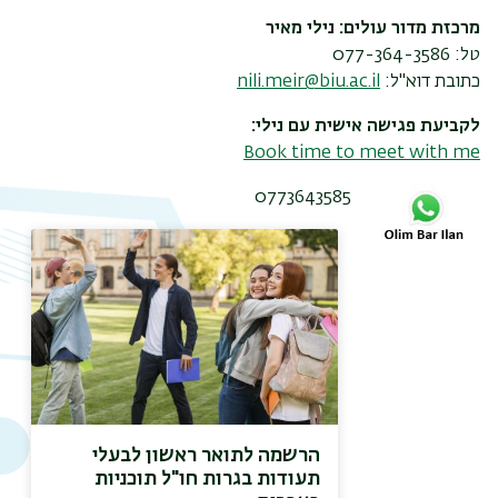
מרכזת מדור עולים: נילי מאיר
טל: 077-364-3586
כתובת דוא"ל:
nili.meir@biu.ac.il
לקביעת פגישה אישית עם נילי:
Book time to meet with me
0773643585
תפר
משנ
הרשמה לתואר ראשון לבעלי
תעודות בגרות חו"ל תוכניות