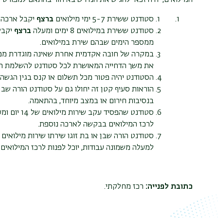
המילואים, יהיה זכאי להגיש את הנדרש באיחור בהתאם למפורט ל
סטודנט ששירת 5-7 ימי מילואים
ברצף
יקבל ארכה של 30 יום מיום סיום
סטודנט ששירת במילואים 8 ימים ומעלה
ברצף
ממספר הימים שבהם שירת במילואים.
במקרה של חובה אקדמית אחרת שאינה מוגדרת מפור
את משך הדחייה המאושרת לכל סטודנט להשלמת חוב
הסטודנט יהיה פטור מכל תשלום או קנס בגין הגשה 
הוראות סעיף קטן זה יחולו גם על סטודנט הורה שבן 
בנסיבות חירום או במצב מיוחד, בהתאמה.
סטודנט שהפ
לרכז המילואים בבקשה לארכה נוספת.
למעלה משמונה עבודות, יוכל לפנות לרכז המילואי
כתובת לפנייה:
רכז מחלקתי.