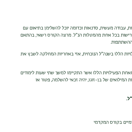
, עבודה מעשית, סדנאות וכדומה יוכל להשלימן בתיאום עם
דרישות בכל אחת מהמטלות הנ"ל. מרצה הקורס רשאי, בהתאם
ההשתתפות.
ות הללו בשנה"ל הנוכחית, אזי באחריות המחלקה לשבץ את
מאחת הפעילויות הללו אשר התקיימו למשך שתי שעות לימודים
בלה החל מהשעה 15:00 בתקופת שירות המילואים של בן-זוגו, יהיה זכאי להשלמה, פטור או
ל.
מיים בקורס המקדמי